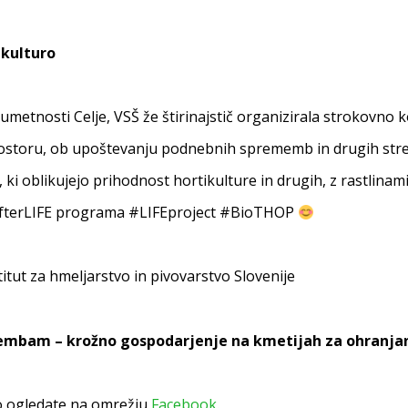
ikulturo
ne umetnosti Celje, VSŠ že štirinajstič organizirala strokovn
rostoru, ob upoštevanju podnebnih sprememb in drugih stres
, ki oblikujejo prihodnost hortikulture in drugih, z rastli
 #AfterLIFE programa #LIFEproject #BioTHOP
itut za hmeljarstvo in pivovarstvo Slovenije
mbam – krožno gospodarjenje na kmetijah za ohranjanje
o ogledate na omrežju
Facebook
.