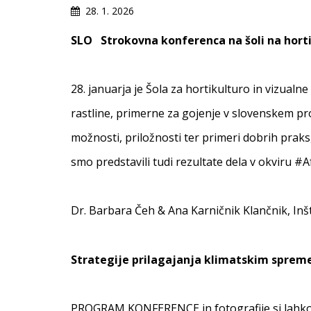
28. 1. 2026
SLO
Strokovna konferenca na šoli na hort
28. januarja je Šola za hortikulturo in vizual
rastline, primerne za gojenje v slovenskem p
možnosti, priložnosti ter primeri dobrih praks
smo predstavili tudi rezultate dela v okviru
Dr. Barbara Čeh & Ana Karničnik Klančnik, Inšt
Strategije prilagajanja klimatskim spreme
PROGRAM KONFERENCE in fotografije si lahk