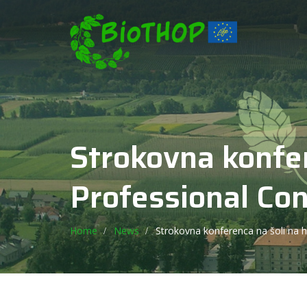
Strokovna konfer
Professional Con
Home
News
Strokovna konferenca na šoli na ho