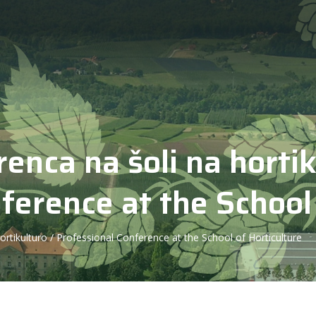
enca na šoli na hortik
ference at the School 
rtikulturo / Professional Conference at the School of Horticulture