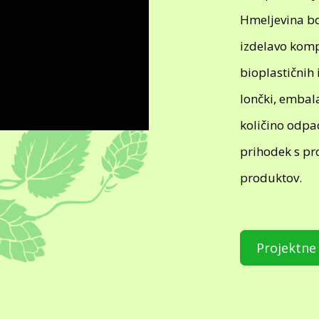
Hmeljevina bo
izdelavo kompo
bioplastičnih 
lončki, embal
količino odpa
prihodek s pr
produktov.
Projektne 