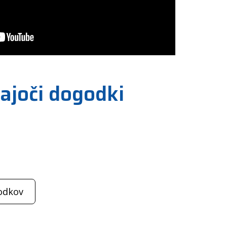
jajoči dogodki
odkov