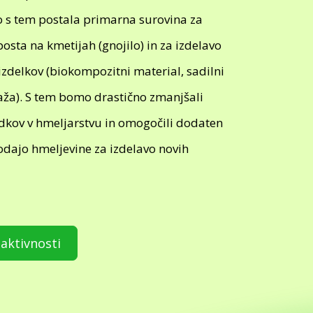
 s tem postala primarna surovina za
sta na kmetijah (gnojilo) in za izdelavo
izdelkov (biokompozitni material, sadilni
aža). S tem bomo drastično zmanjšali
dkov v hmeljarstvu in omogočili dodaten
odajo hmeljevine za izdelavo novih
aktivnosti