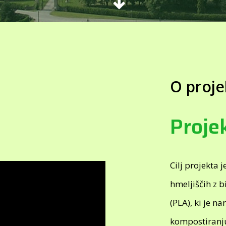
O proje
Proje
Cilj projekta 
hmeljiščih z b
(PLA), ki je na
kompostiranj