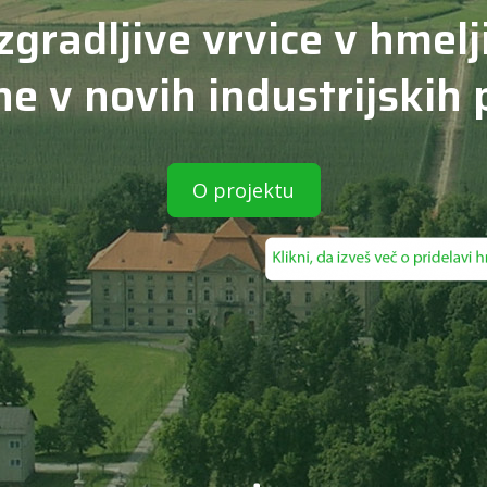
zgradljive vrvice v hmelj
e v novih industrijskih
O projektu