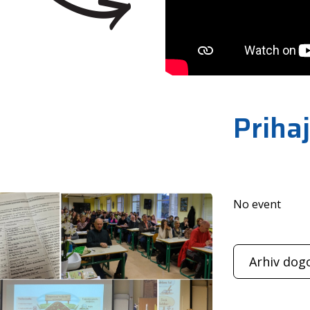
Priha
No event
Arhiv dog