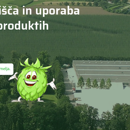
išča in uporaba
 produktih