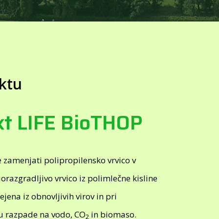
ktu
kt LIFE BioTHOP
je zamenjati polipropilensko vrvico v
iorazgradljivo vrvico iz polimlečne kisline
rejena iz obnovljivih virov in pri
u razpade na vodo, CO
in biomaso.
2