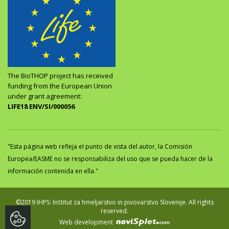
The BioTHOP project has received
funding from the European Union
under grant agreement:
LIFE18 ENV/SI/000056
"Esta página web refleja el punto de vista del autor, la Comisión
Europea/EASME no se responsabiliza del uso que se pueda hacer de la
información contenida en ella."
©2019 IHPS: Inštitut za hmeljarstvo in pivovarstvo Slovenije. All rights
reserved.
Web development